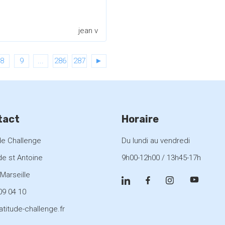
jean v
8
9
...
286
287
►
tact
Horaire
de Challenge
Du lundi au vendredi
de st Antoine
9h00-12h00 / 13h45-17h
Marseille
09 04 10
atitude-challenge.fr