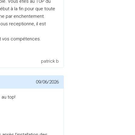
ble. Vous etes au TOP du
ut à la fin pour que toute
mme par enchentement.
ous receptionne, il est
et vos compétences.
patrick b
09/06/2026
 au top!
après l’installation des