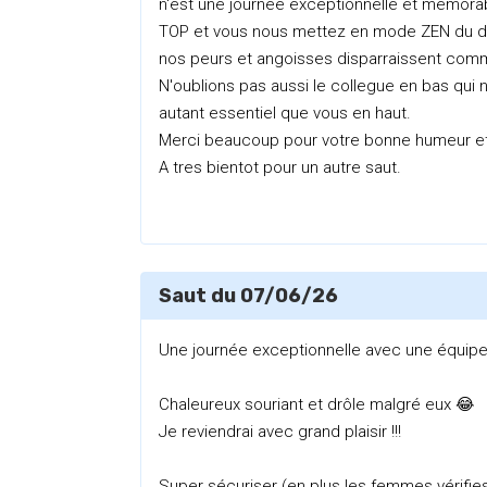
n'est une journée exceptionnelle et mémora
TOP et vous nous mettez en mode ZEN du déb
nos peurs et angoisses disparraissent co
N'oublions pas aussi le collegue en bas qui n
autant essentiel que vous en haut.
Merci beaucoup pour votre bonne humeur 
A tres bientot pour un autre saut.
Saut du 07/06/26
Une journée exceptionnelle avec une équipe
Chaleureux souriant et drôle malgré eux 😂
Je reviendrai avec grand plaisir !!!
Super sécuriser (en plus les femmes vérifies 